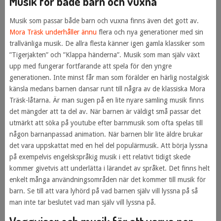
Musik för både barn och vuxna
Musik som passar både barn och vuxna finns även det gott av.
Mora Träsk underhåller ännu
flera och nya generationer med sin
trallvänliga musik. De allra flesta känner igen gamla klassiker som
”Tigerjakten” och ”Klappa händerna”. Musik som man själv växt
upp med fungerar fortfarande att spela för den yngre
generationen. Inte minst får man som förälder en härlig nostalgisk
känsla medans barnen dansar runt till några av de klassiska Mora
Träsk-låtarna. Är man sugen på en lite nyare samling musik finns
det mängder att ta del av. När barnen är väldigt små passar det
utmärkt att söka på youtube efter barnmusik som ofta spelas till
någon barnanpassad animation. När barnen blir lite äldre brukar
det vara uppskattat med en hel del populärmusik. Att börja lyssna
på exempelvis engelskspråkig musik i ett relativt tidigt skede
kommer givetvis att underlätta i lärandet av språket. Det finns helt
enkelt många användningsområden när det kommer till musik för
barn. Se till att vara lyhörd på vad barnen själv vill lyssna på så
man inte tar beslutet vad man själv vill lyssna på.