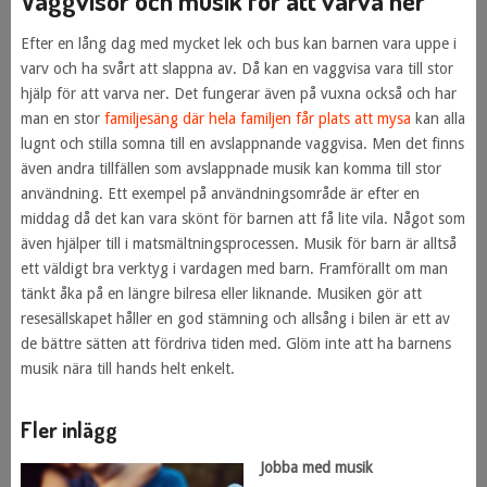
Vaggvisor och musik för att varva ner
Efter en lång dag med mycket lek och bus kan barnen vara uppe i
varv och ha svårt att slappna av. Då kan en vaggvisa vara till stor
hjälp för att varva ner. Det fungerar även på vuxna också och har
man en stor
familjesäng där hela familjen får plats att mysa
kan alla
lugnt och stilla somna till en avslappnande vaggvisa. Men det finns
även andra tillfällen som avslappnade musik kan komma till stor
användning. Ett exempel på användningsområde är efter en
middag då det kan vara skönt för barnen att få lite vila. Något som
även hjälper till i matsmältningsprocessen. Musik för barn är alltså
ett väldigt bra verktyg i vardagen med barn. Framförallt om man
tänkt åka på en längre bilresa eller liknande. Musiken gör att
resesällskapet håller en god stämning och allsång i bilen är ett av
de bättre sätten att fördriva tiden med. Glöm inte att ha barnens
musik nära till hands helt enkelt.
Fler inlägg
Jobba med musik