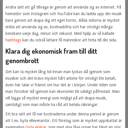
Andra sätt att gå tillväga är genom att använda sig av internet. På
hemsidor som Instagram och YouTube kan du ladda upp din musik
bara genom att skapa dig ett eget konto. Båda sidorna är mycket
enkla att använda sig av, kostnadsfria och har otroligt många
besökare varje dag, minut och sekund. Med hjälp av så kallade
hashtags
kan du också lättare få människor att hitta till din sida.
Klara dig ekonomisk fram till ditt
genombrott
Det kan ta mycket lång tid innan man lyckas slå igenom som
musiker och det krävs mycket hårt arbete för otroligt lite betalt,
även här talar vi främst om hur det är i början. Under tiden som
man försöker slå igenom kan ekonomin bli väldigt påfrestad. Man
vill lägga så mycket energi som möjligt på att skapa musik,
samtidigt som man måste ha råd att betala räkningar.
Ett bra sätt att få ner kostnaderna under denna period är genom
att t.ex. byta elleverantör. Ett företag som är mycket uppskattat är
exempelvis
Göta energi
, som med sina låga priser har blivit en stor