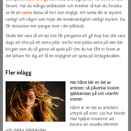
favorit. Har du många småskulder och krediter så kan du försöka
se till att
samla
dessa så fort som möjligt. Att samla lån är mycket
vanligt och något som höjer din kreditvärdighet väldigt mycket. Du
får dessutom mer pengar över i din plånbok.
Skulle det vara så att du inte får pengarna att gå ihop kan det vara
dags att titta på ett extra jobb. Varför inte jobba extra på den där
krogen som du så gärna vill spela på? Om du har fått in foten är
det lättare för dig att få en möjlighet att spela på lördagskvällen.
Fler inlägg
När håret blir en del av
artisten: så påverkar looken
självkänslan på och utanför
scenen
Håret är en del av artistens
uttryck på scen. Läs hur Nordic
Hair hjälper kreatörer att
bevara sin visuella identitet
och stärka självkänslan