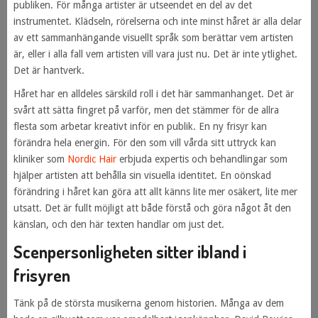
publiken. För många artister är utseendet en del av det
instrumentet. Klädseln, rörelserna och inte minst håret är alla delar
av ett sammanhängande visuellt språk som berättar vem artisten
är, eller i alla fall vem artisten vill vara just nu. Det är inte ytlighet.
Det är hantverk.
Håret har en alldeles särskild roll i det här sammanhanget. Det är
svårt att sätta fingret på varför, men det stämmer för de allra
flesta som arbetar kreativt inför en publik. En ny frisyr kan
förändra hela energin. För den som vill vårda sitt uttryck kan
kliniker som
Nordic Hair
erbjuda expertis och behandlingar som
hjälper artisten att behålla sin visuella identitet. En oönskad
förändring i håret kan göra att allt känns lite mer osäkert, lite mer
utsatt. Det är fullt möjligt att både förstå och göra något åt den
känslan, och den här texten handlar om just det.
Scenpersonligheten sitter ibland i
frisyren
Tänk på de största musikerna genom historien. Många av dem