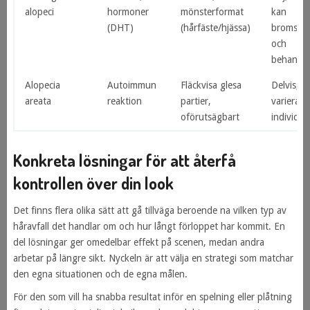
alopeci
hormoner
mönsterformat
kan
(DHT)
(hårfäste/hjässa)
bromsas
och
behandla
Alopecia
Autoimmun
Fläckvisa glesa
Delvis,
areata
reaktion
partier,
varierar 
oförutsägbart
individ
Konkreta lösningar för att återfå
kontrollen över din look
Det finns flera olika sätt att gå tillväga beroende na vilken typ av
håravfall det handlar om och hur långt förloppet har kommit. En
del lösningar ger omedelbar effekt på scenen, medan andra
arbetar på längre sikt. Nyckeln är att välja en strategi som matchar
den egna situationen och de egna målen.
För den som vill ha snabba resultat inför en spelning eller plåtning