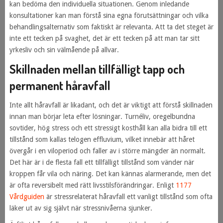
kan bedöma den individuella situationen. Genom inledande
konsultationer kan man förstå sina egna förutsättningar och vilka
behandlingsalternativ som faktiskt är relevanta. Att ta det steget är
inte ett tecken på svaghet, det är ett tecken på att man tar sitt
yrkesliv och sin välmående på allvar.
Skillnaden mellan tillfälligt tapp och
permanent håravfall
Inte allt håravfall är likadant, och det är viktigt att förstå skillnaden
innan man börjar leta efter lösningar. Turnéliv, oregelbundna
sovtider, hög stress och ett stressigt kosthåll kan alla bidra till ett
tillstånd som kallas telogen effluvium, vilket innebär att håret
övergår i en viloperiod och faller av i större mängder än normalt.
Det här är i de flesta fall ett tillfälligt tillstånd som vänder när
kroppen får vila och näring. Det kan kännas alarmerande, men det
är ofta reversibelt med rätt livsstilsförändringar. Enligt
1177
Vårdguiden
är stressrelaterat håravfall ett vanligt tillstånd som ofta
läker ut av sig självt när stressnivåerna sjunker.