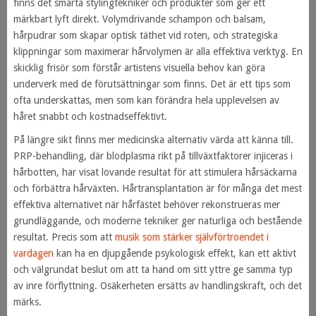
finns det smarta stylingtekniker och produkter som ger ett
märkbart lyft direkt. Volymdrivande schampon och balsam,
hårpudrar som skapar optisk täthet vid roten, och strategiska
klippningar som maximerar hårvolymen är alla effektiva verktyg. En
skicklig frisör som förstår artistens visuella behov kan göra
underverk med de förutsättningar som finns. Det är ett tips som
ofta underskattas, men som kan förändra hela upplevelsen av
håret snabbt och kostnadseffektivt.
På längre sikt finns mer medicinska alternativ värda att känna till.
PRP-behandling, där blodplasma rikt på tillväxtfaktorer injiceras i
hårbotten, har visat lovande resultat för att stimulera hårsäckarna
och förbättra hårväxten. Hårtransplantation är för många det mest
effektiva alternativet när hårfästet behöver rekonstrueras mer
grundläggande, och moderne tekniker ger naturliga och bestående
resultat. Precis som att
musik som stärker självförtroendet i
vardagen
kan ha en djupgående psykologisk effekt, kan ett aktivt
och välgrundat beslut om att ta hand om sitt yttre ge samma typ
av inre förflyttning. Osäkerheten ersätts av handlingskraft, och det
märks.