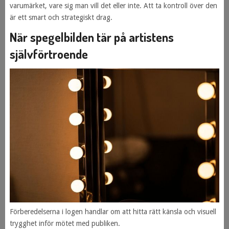
varumärket, vare sig man vill det eller inte. Att ta kontroll över den
är ett smart och strategiskt drag.
När spegelbilden tär på artistens
självförtroende
Förberedelserna i logen handlar om att hitta rätt känsla och visuell
trygghet inför mötet med publiken.