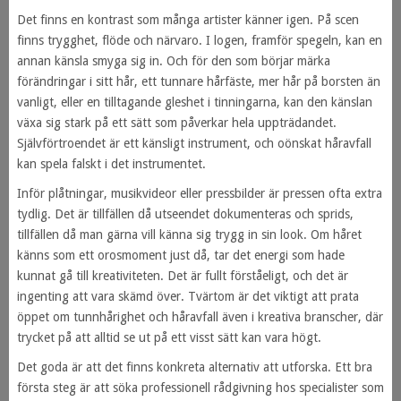
Det finns en kontrast som många artister känner igen. På scen
finns trygghet, flöde och närvaro. I logen, framför spegeln, kan en
annan känsla smyga sig in. Och för den som börjar märka
förändringar i sitt hår, ett tunnare hårfäste, mer hår på borsten än
vanligt, eller en tilltagande gleshet i tinningarna, kan den känslan
växa sig stark på ett sätt som påverkar hela uppträdandet.
Självförtroendet är ett känsligt instrument, och oönskat håravfall
kan spela falskt i det instrumentet.
Inför plåtningar, musikvideor eller pressbilder är pressen ofta extra
tydlig. Det är tillfällen då utseendet dokumenteras och sprids,
tillfällen då man gärna vill känna sig trygg in sin look. Om håret
känns som ett orosmoment just då, tar det energi som hade
kunnat gå till kreativiteten. Det är fullt förståeligt, och det är
ingenting att vara skämd över. Tvärtom är det viktigt att prata
öppet om tunnhårighet och håravfall även i kreativa branscher, där
trycket på att alltid se ut på ett visst sätt kan vara högt.
Det goda är att det finns konkreta alternativ att utforska. Ett bra
första steg är att söka professionell rådgivning hos specialister som