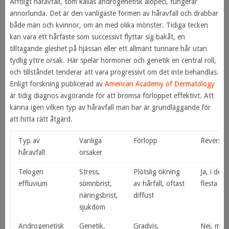
Ärftligt håravfall, som kallas androgenetisk alopeci, fungerar
annorlunda. Det är den vanligaste formen av håravfall och drabbar
både män och kvinnor, om än med olika mönster. Tidiga tecken
kan vara ett hårfäste som successivt flyttar sig bakåt, en
tilltagande gleshet på hjässan eller ett allmänt tunnare hår utan
tydlig yttre orsak. Här spelar hormoner och genetik en central roll,
och tillståndet tenderar att vara progressivt om det inte behandlas.
Enligt forskning publicerad av
American Academy of Dermatology
är tidig diagnos avgörande för att bromsa förloppet effektivt. Att
känna igen vilken typ av håravfall man har är grundläggande för
att hitta rätt åtgärd.
Typ av
Vanliga
Förlopp
Reversibe
håravfall
orsaker
Telogen
Stress,
Plötslig ökning
Ja, i de
effluvium
sömnbrist,
av hårfall, oftast
flesta fall
näringsbrist,
diffust
sjukdom
Androgenetisk
Genetik,
Gradvis,
Nej, men