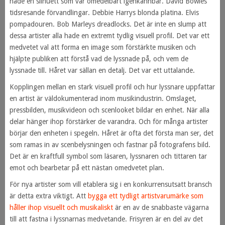
hade en silhuett som var omedelbart igenkännbar. David Bowies
tidsresande förvandlingar. Debbie Harrys blonda platina. Elvis
pompadouren. Bob Marleys dreadlocks. Det är inte en slump att
dessa artister alla hade en extremt tydlig visuell profil. Det var ett
medvetet val att forma en image som förstärkte musiken och
hjälpte publiken att förstå vad de lyssnade på, och vem de
lyssnade till. Håret var sällan en detalj. Det var ett uttalande.
Kopplingen mellan en stark visuell profil och hur lyssnare uppfattar
en artist är väldokumenterad inom musikindustrin. Omslaget,
pressbilden, musikvideon och scenlooket bildar en enhet. När alla
delar hänger ihop förstärker de varandra. Och för många artister
börjar den enheten i spegeln. Håret är ofta det första man ser, det
som ramas in av scenbelysningen och fastnar på fotografens bild.
Det är en kraftfull symbol som läsaren, lyssnaren och tittaren tar
emot och bearbetar på ett nästan omedvetet plan.
För nya artister som vill etablera sig i en konkurrensutsatt bransch
är detta extra viktigt. Att
bygga ett tydligt artistvarumärke som
håller ihop visuellt och musikaliskt
är en av de snabbaste vägarna
till att fastna i lyssnarnas medvetande. Frisyren är en del av det